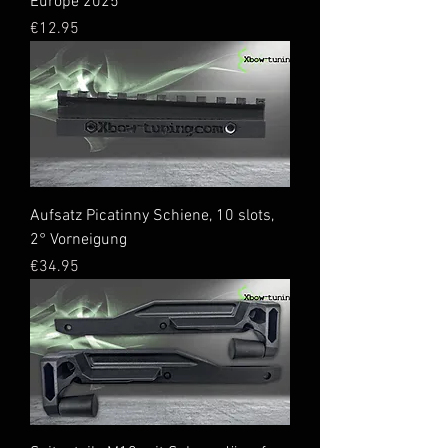
Europe 2025"
Price
€12.95
Aufsatz Picatinny Schiene, 10 slots,
2° Vorneigung
Price
€34.95