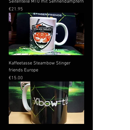
Seitenteile M10 mit Sehnendämpfern
Price
€21.95
Kaffeetasse Steambow Stinger
friends Europe
Price
€15.00