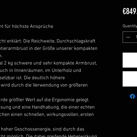
€849
ht für höchste Ansprüche
Quantit
cht erklärt: Die Reichweite, Durchschlagskraft
etierarmbrust in der Größe unserer kompakten
m.
mal 2 kg schwere und sehr kompakte Armbrust,
 auch in Innenräumen, im Unterholz und
etzbar ist. Die deutlich höhere
n wird durch die Verwendung von größeren
rde größter Wert auf die Ergonomie gelegt.
assung und eine Handhabung, die einer echten
chen einen schnellen, wirkungsvollen, ersten
 hoher Geschossenergie, sind durch das
ht möglich. Die dabei greifende Hebelwirkung