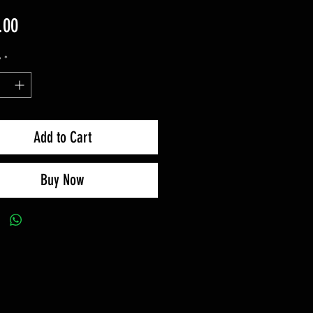
Price
.00
y
*
Add to Cart
Buy Now