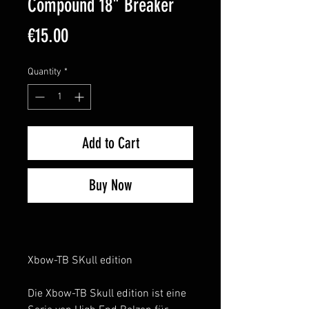
Compound 18" Breaker
Price
€15.00
Quantity
*
Add to Cart
Buy Now
Xbow-TB SKull edition
Die Xbow-TB Skull edition ist eine