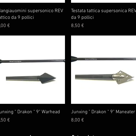
Vista rapida
Vista rapida
angiauomini supersonico REV
Testata tattica supersonica RE
attico da 9 pollici
da 9 pollici
rezzo
Prezzo
,00 €
8,50 €
Vista rapida
Vista rapida
unxing " Drakon " 9" Warhead
Junxing " Drakon " 9" Maneater
rezzo
Prezzo
,50 €
8,00 €