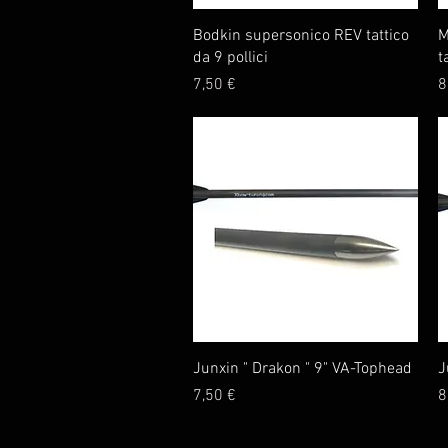
Vista rapida
Bodkin supersonico REV tattico
M
da 9 pollici
t
Prezzo
P
7,50 €
8
Vista rapida
Junxin " Drakon " 9" VA-Tophead
J
Prezzo
P
7,50 €
8