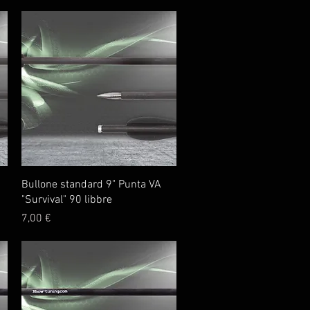
Vista rapida
Bullone standard 9" Punta VA
"Survival" 90 libbre
Prezzo
7,00 €