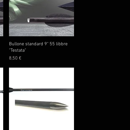
Vista rapida
Bullone standard 9" 55 libbre
"Testata"
Prezzo
8,50 €