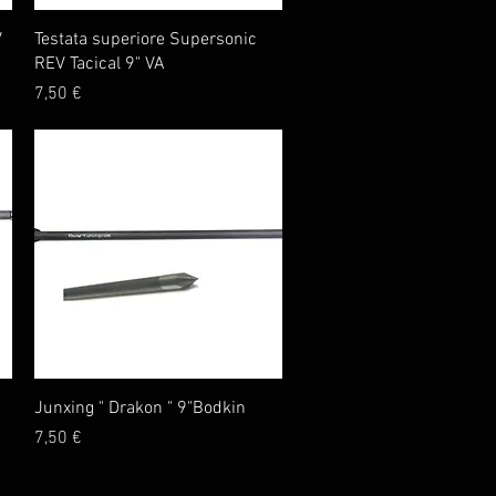
Vista rapida
V
Testata superiore Supersonic
REV Tacical 9" VA
Prezzo
7,50 €
Vista rapida
Junxing " Drakon " 9"Bodkin
Prezzo
7,50 €