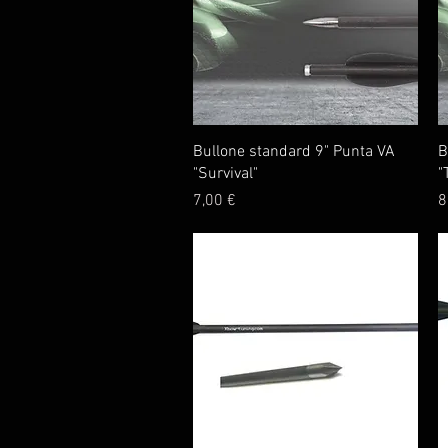
Vista rapida
Bullone standard 9" Punta VA
B
"Survival"
"
Prezzo
P
7,00 €
8