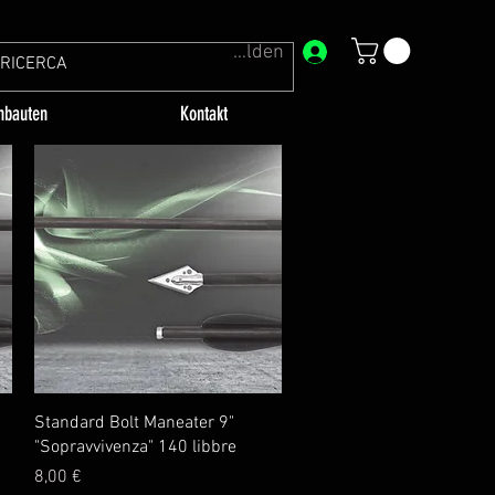
Anmelden
bauten
Kontakt
Vista rapida
d
Standard Bolt Maneater 9"
"Sopravvivenza" 140 libbre
Prezzo
8,00 €