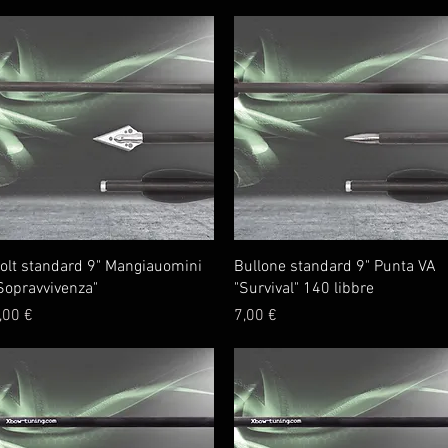
Vista rapida
Vista rapida
olt standard 9" Mangiauomini
Bullone standard 9" Punta VA
Sopravvivenza"
"Survival" 140 libbre
rezzo
Prezzo
,00 €
7,00 €