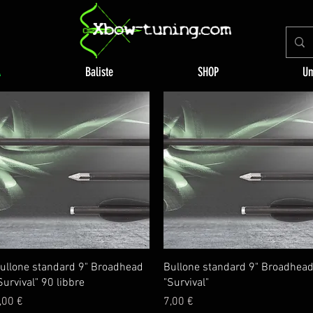
A
Baliste
SHOP
Um
Vista rapida
Vista rapida
ullone standard 9" Broadhead
Bullone standard 9" Broadhea
Survival" 90 libbre
"Survival"
rezzo
Prezzo
,00 €
7,00 €