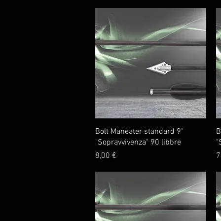
Vista rapida
Bolt Maneater standard 9"
B
"Sopravvivenza" 90 libbre
"
Prezzo
P
8,00 €
7