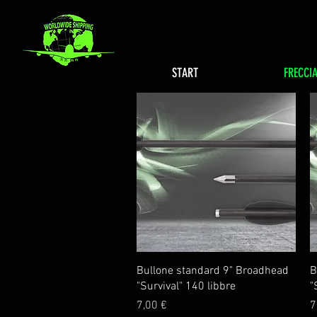
START
FRECCI
Vista rapida
Bullone standard 9" Broadhead
B
"Survival" 140 libbre
"
Prezzo
P
7,00 €
7