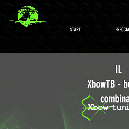
START
FRECCI
IL
XbowTB - b
combina