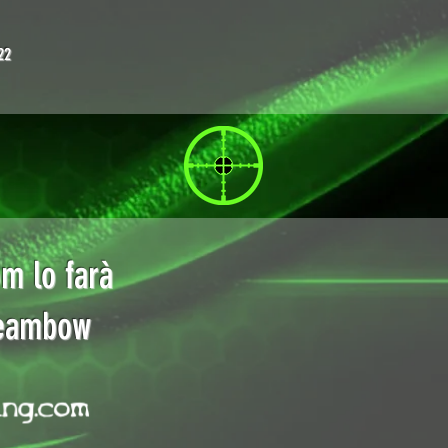
22
m lo farà
teambow