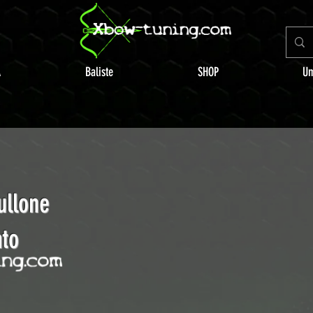
A
Baliste
SHOP
Um
ullone
to