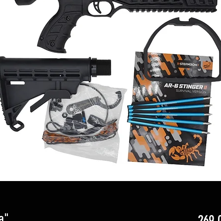
a"
269,