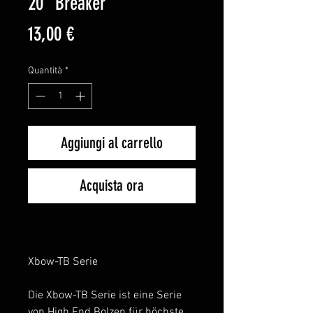
20" Breaker
Prezzo
13,00 €
Quantità
*
Aggiungi al carrello
Acquista ora
Xbow-TB Serie
Die Xbow-TB Serie ist eine Serie
von High End Bolzen für höchste