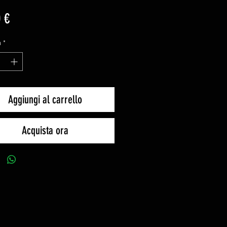
Prezzo
 €
à
*
Aggiungi al carrello
Acquista ora