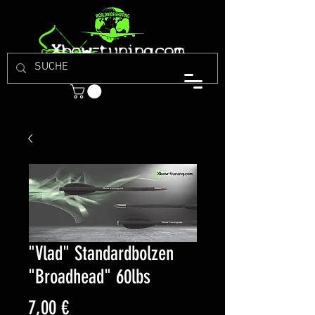
"Vlad" Standardbolzen
"Broadhead" 60lbs
Preis
7,00 €