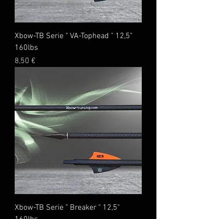
Xbow-TB Serie " VA-Tophead " 12,5"
160lbs
Preis
8,50 €
Xbow-TB Serie " Breaker " 12,5"