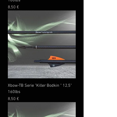
160lbs
Preis
8,50 €
Xbow-TB Serie "Killer Bodkin " 12,5"
160lbs
Preis
8,50 €