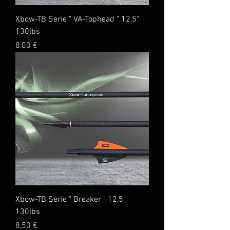
Xbow-TB Serie " VA-Tophead " 12,5"
130lbs
Preis
8,00 €
Xbow-TB Serie " Breaker " 12,5"
130lbs
Preis
8,50 €