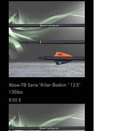
Xbow-TB Serie "Killer Bodkin " 12,5"
130lbs
Preis
8,50 €