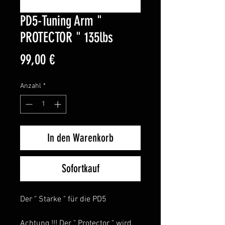
PD5-Tuning Arm "
PROTECTOR " 135lbs
Preis
99,00 €
Anzahl
*
In den Warenkorb
Sofortkauf
Der " Starke " für die PD5
Achtung !!! Der " Protector " wird