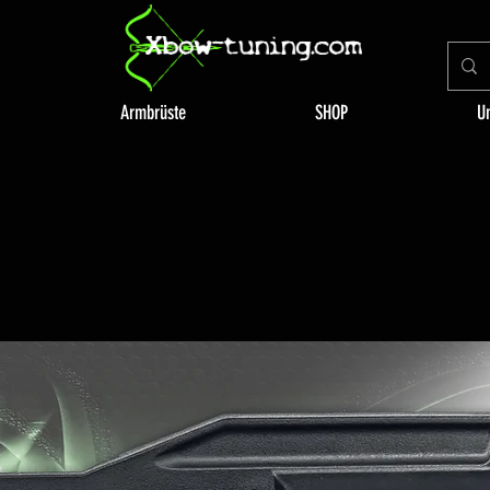
Armbrüste
SHOP
U