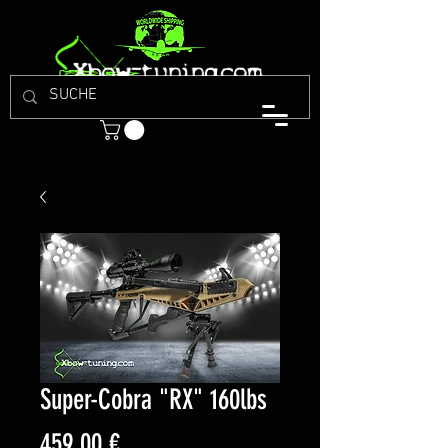
Super-Cobra "RX" 160lbs
Preis
459,00 €