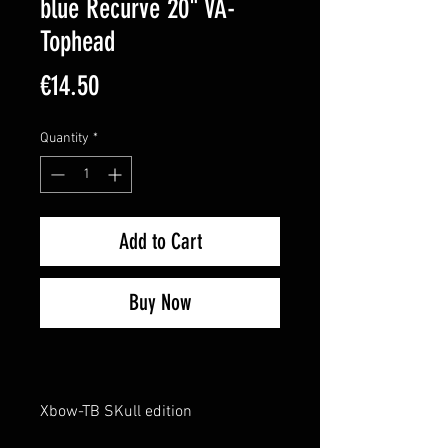
blue Recurve 20" VA-
Tophead
Price
€14.50
Quantity
*
Add to Cart
Buy Now
Xbow-TB SKull edition