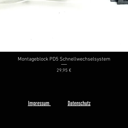
Montageblock PD5 Schnellwechselsystem
Vista rapida
Prezzo
29,95 €
Impressum
Datenschutz