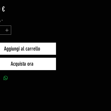
Prezzo
 €
à
*
Aggiungi al carrello
Acquista ora