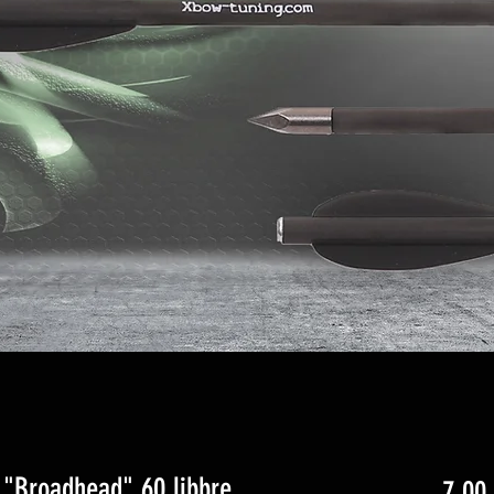
 "Broadhead" 60 libbre
7,00