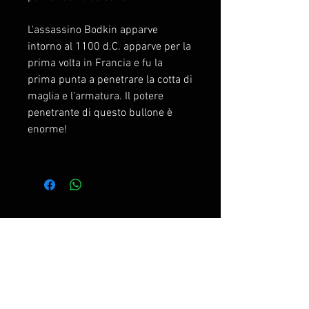
L'assassino Bodkin apparve
intorno al 1100 d.C. apparve per la
prima volta in Francia e fu la
prima punta a penetrare la cotta di
maglia e l'armatura. Il potere
penetrante di questo bullone è
enorme!
Prodotti correlati