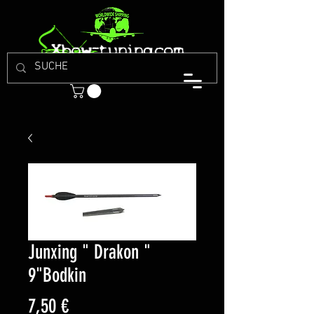
Junxing " Drakon "
9"Bodkin
Preis
7,50 €