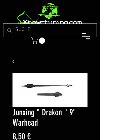
Junxing " Drakon " 9"
Warhead
Preis
8,50 €